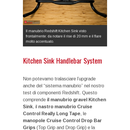
Il manubrio Redshift Kitchen Sink visto
frontalmente: da notare il rise di 20 mm e il flare
molto accentuato.
Kitchen Sink Handlebar System
Non potevamo tralasciare l’upgrade
anche del “sistema manubrio” nel nostro
test di componenti Redshift. Questo
comprende
il manubrio gravel Kitchen
Sink
, il
nastro manubrio Cruise
Control Really Long Tape
, le
manopole Cruise Control Drop Bar
Grips
(Top Grip and Drop Grip) e la