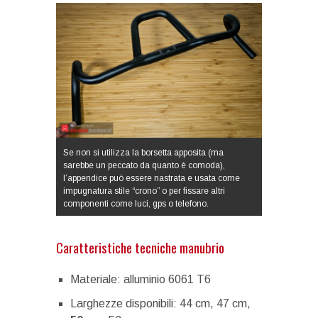
Se non si utilizza la borsetta apposita (ma
sarebbe un peccato da quanto è comoda),
l’appendice può essere nastrata e usata come
impugnatura stile “crono” o per fissare altri
componenti come luci, gps o telefono.
Caratteristiche tecniche manubrio
Materiale: alluminio 6061 T6
Larghezze disponibili: 44 cm, 47 cm,