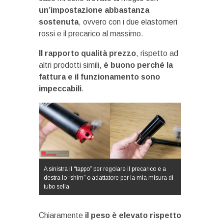
un’impostazione abbastanza
sostenuta
, ovvero con i due elastomeri
rossi e il precarico al massimo.
Il rapporto qualità prezzo
, rispetto ad
altri prodotti simili,
è buono perché la
fattura e il funzionamento sono
impeccabili
.
A sinistra il “tappo” per regolare il precarico e a
destra lo “shim” o adattatore per la mia misura di
tubo sella.
Chiaramente
il peso è elevato rispetto