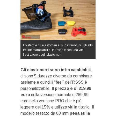
Lo stem e gli elastomeri al suo interno, più gli altri
tre intercambiabili e, in rosso e con una vite,
l’estrattore degli elastomeri.
Gli elastomeri sono intercambiabili
,
ci sono 5 durezze diverse da combinare
assieme e quindi il “feel” dell’RSSS è
personalizzabile.
Il prezzo è di 219,99
euro
nella versione normale e 289,99
euro nella versione PRO che è più
leggera del 15% e utilizza viti in titanio. Il
modello testato da 80 mm
pesa sulla