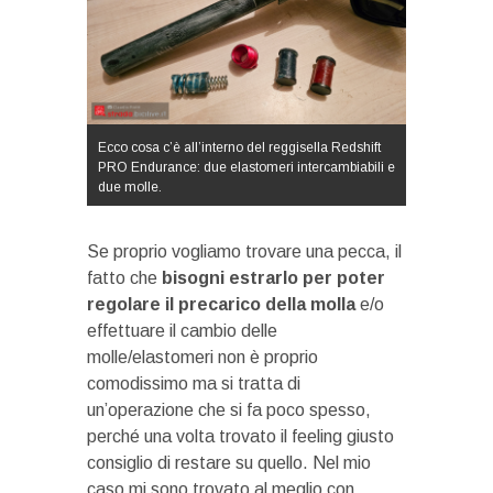
Ecco cosa c’è all’interno del reggisella Redshift
PRO Endurance: due elastomeri intercambiabili e
due molle.
Se proprio vogliamo trovare una pecca, il
fatto che
bisogni estrarlo per poter
regolare il precarico della molla
e/o
effettuare il cambio delle
molle/elastomeri non è proprio
comodissimo ma si tratta di
un’operazione che si fa poco spesso,
perché una volta trovato il feeling giusto
consiglio di restare su quello. Nel mio
caso mi sono trovato al meglio con