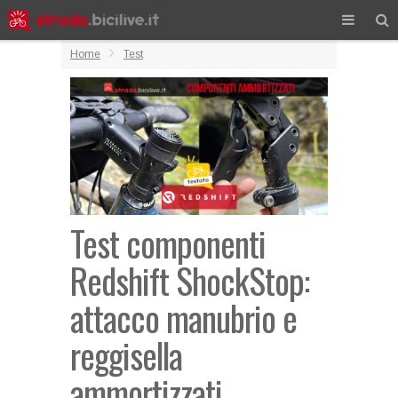
Home
Test
Test componenti
Redshift ShockStop:
attacco manubrio e
reggisella
ammortizzati,