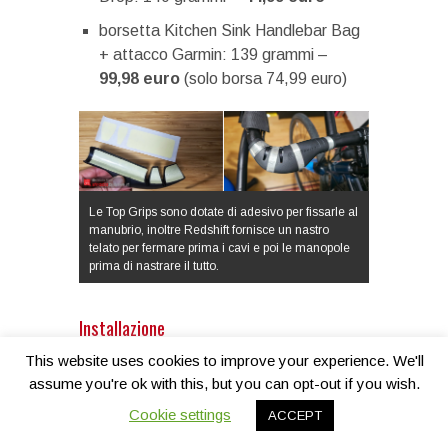
borsetta Kitchen Sink Handlebar Bag
+ attacco Garmin: 139 grammi –
99,98 euro
(solo borsa 74,99 euro)
Le Top Grips sono dotate di adesivo per fissarle al
manubrio, inoltre Redshift fornisce un nastro
telato per fermare prima i cavi e poi le manopole
prima di nastrare il tutto.
Installazione
Se il montaggio degli altri due
This website uses cookies to improve your experience. We'll
componenti non ha richiesto particolari
assume you're ok with this, but you can opt-out if you wish.
doti da esperti del “fai da te”, qui vi
Cookie settings
ACCEPT
suggerisco di
visionare con