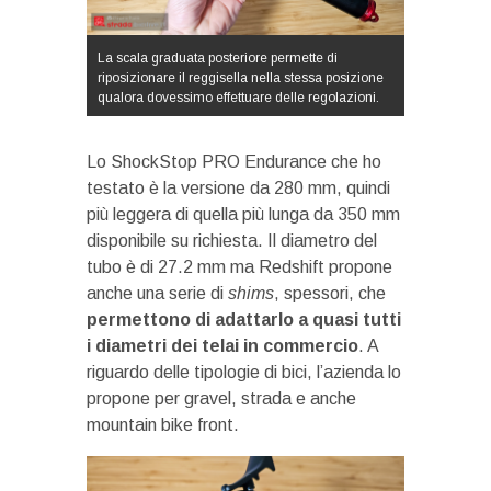
La scala graduata posteriore permette di
riposizionare il reggisella nella stessa posizione
qualora dovessimo effettuare delle regolazioni.
Lo ShockStop PRO Endurance che ho
testato è la versione da 280 mm, quindi
più leggera di quella più lunga da 350 mm
disponibile su richiesta. Il diametro del
tubo è di 27.2 mm ma Redshift propone
anche una serie di
shims
, spessori, che
permettono di adattarlo a quasi tutti
i diametri dei telai in commercio
. A
riguardo delle tipologie di bici, l’azienda lo
propone per gravel, strada e anche
mountain bike front.