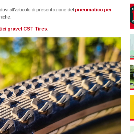
vi all’articolo di presentazione del
pneumatico per
niche.
tici gravel CST Tires
.