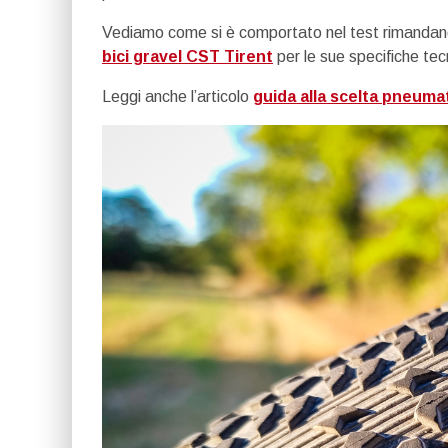
Vediamo come si è comportato nel test rimandando
bici gravel CST Tirent
per le sue specifiche tec
Leggi anche l’articolo
guida alla scelta pneuma