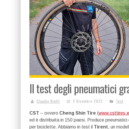
Il test degli pneumatici gr
Claudio Riotti
2 Dicembre 2022
Test
CST
– ovvero
Cheng Shin Tire
(
www.csttires.
ed è distribuita in 150 paesi. Produce pneumatici d
per biciclette. Abbiamo in test il
Tirent
, un model