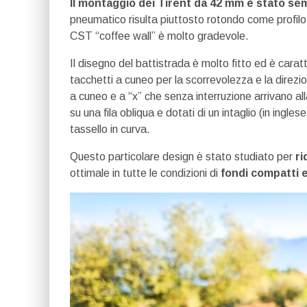
Il montaggio dei Tirent da 42 mm è stato se
pneumatico risulta piuttosto rotondo come profilo 
CST “coffee wall” è molto gradevole.
Il disegno del battistrada è molto fitto ed è cara
tacchetti a cuneo per la scorrevolezza e la direzi
a cuneo e a “x” che senza interruzione arrivano al
su una fila obliqua e dotati di un intaglio (in ingle
tassello in curva.
Questo particolare design è stato studiato per
ri
ottimale in tutte le condizioni di
fondi compatti e