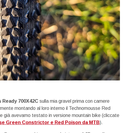
s Ready 700X42C
sulla mia gravel prima con camere
ivamente montando al loro interno il Technomousse Red
che già avevamo testato in versione mountain bike (cliccate
e Green Constrictor e Red Poison da MTB
).