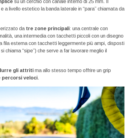
mplice
su un cerchio con canale interno di 25 mm. Il
e a livello estetico la banda laterale in “para” chiamata da
tterizzato da
tre zone principali
: una centrale con
onalità, una intermedia con tacchetti piccoli con un disegno
la fila esterna con tacchetti leggermente più ampi, disposti
se si chiama “sipe”) che serve a far lavorare meglio il
durre gli attriti
ma allo stesso tempo offrire un grip
 percorsi veloci
.