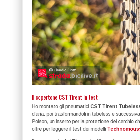
Il copertone CST Tirent in test
Ho montato gli pneumatici
CST Tirent Tubeles
d’aria, poi trasformandoli in tubeless e success
Poison, un inserto per la protezione del cerchio 
oltre per leggere il test dei modelli
Technomouss