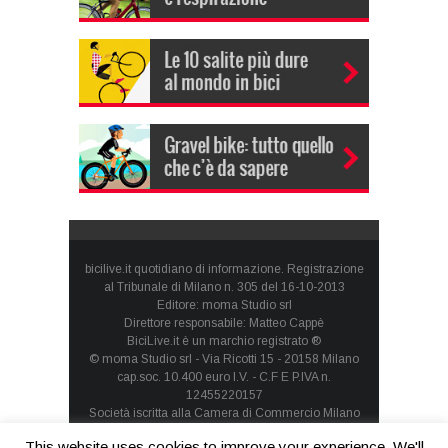
bicilive.it quotidiano di informazione. Registrazione
al Tribunale di Milano n. 305 del 16-10-2013
Editore: moma Studio srl
Direttore responsabile: Matteo Cappè
BiciLive.it è un marchio registrato ®
© moma Studio srl - Via Ricotti 15 - 20158 Milano
cap.soc. 10.400 euro I.V. - C.F E P.IVA n.
12455220157
Società iscritta alla Camera di Commercio Milano
Monza Brianza Lodi - REA: MI-1660257 - società con
This website uses cookies to improve your experience. We'll