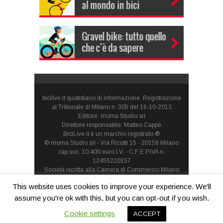
bicilive.it quotidiano di informazione. Registrazione
al Tribunale di Milano n. 305 del 16-10-2013
Editore: moma Studio srl
Direttore responsabile: Matteo Cappè
BiciLive.it è un marchio registrato ®
© moma Studio srl - Via Ricotti 15 - 20158 Milano
cap.soc. 10.400 euro I.V. - C.F E P.IVA n.
12455220157
Società iscritta alla Camera di Commercio Milano
Monza Brianza Lodi - REA: MI-1660257 - società con
This website uses cookies to improve your experience. We'll
socio unico
Privacy Policy
-
Cookie Policy
assume you're ok with this, but you can opt-out if you wish.
Cookie settings
ACCEPT
Contatti