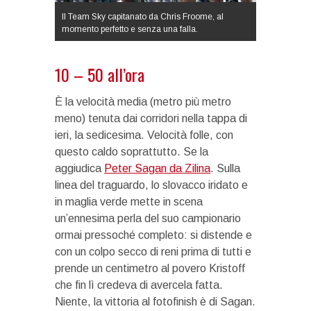
Il Team Sky capitanato da Chris Froome, al
momento perfetto e senza una falla.
10 – 50 all’ora
È la velocità media (metro più metro
meno) tenuta dai corridori nella tappa di
ieri, la sedicesima. Velocità folle, con
questo caldo soprattutto. Se la
aggiudica
Peter Sagan da Zilina
. Sulla
linea del traguardo, lo slovacco iridato e
in maglia verde mette in scena
un’ennesima perla del suo campionario
ormai pressoché completo: si distende e
con un colpo secco di reni prima di tutti e
prende un centimetro al povero Kristoff
che fin lì credeva di avercela fatta.
Niente, la vittoria al fotofinish è di Sagan.