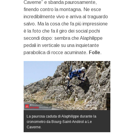
Caverne” e sbanda paurosamente,
finendo contro la montagna. Ne esce
incredibilmente vivo e arriva al traguardo
salvo. Ma la cosa che fa più impressione
è la foto che fa il giro dei social pochi
secondi dopo: sembra che Alaphilippe
pedali in verticale su una inquietante
parabolica di rocce acuminate.
Folle
.
La paurosa caduta di Alaphilippe durante la
cronometro da Bourg-Saint-Andéol a Le
Caverne.