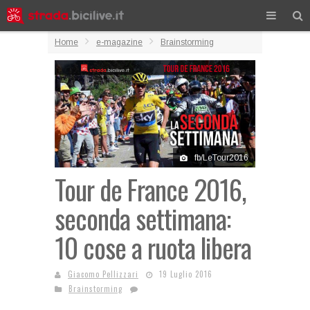
Home
e-magazine
Brainstorming
fb/LeTour2016
Tour de France 2016,
seconda settimana:
10 cose a ruota libera
Giacomo Pellizzari
19 Luglio 2016
Brainstorming