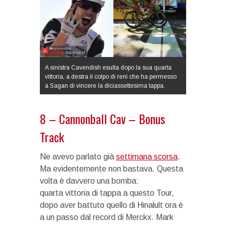
A sinistra Cavendish esulta dopo la sua quarta
vittoria, a destra il colpo di reni che ha permesso
a Sagan di vincere la diciassettesima tappa.
8 – Cannonball Cav – Bonus
Track
Ne avevo parlato già
settimana scorsa
.
Ma evidentemente non bastava. Questa
volta è davvero una bomba:
quarta vittoria di tappa a questo Tour,
dopo aver battuto quello di Hinalult ora è
a un passo dal record di Merckx. Mark