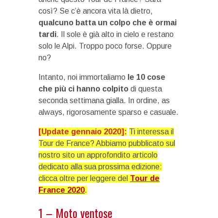
così? Se c’è ancora vita là dietro,
qualcuno batta un colpo che è ormai
tardi
. Il sole è già alto in cielo e restano
solo le Alpi. Troppo poco forse. Oppure
no?
Intanto, noi immortaliamo
le 10 cose
che più ci hanno colpito
di questa
seconda settimana gialla. In ordine, as
always, rigorosamente sparso e casuale.
[Update gennaio 2020]:
Ti interessa il
Tour de France? Abbiamo pubblicato sul
nostro sito un approfondito articolo
dedicato alla sua prossima edizione:
clicca oltre per leggere del
Tour de
France 2020
.
1 – Moto ventose