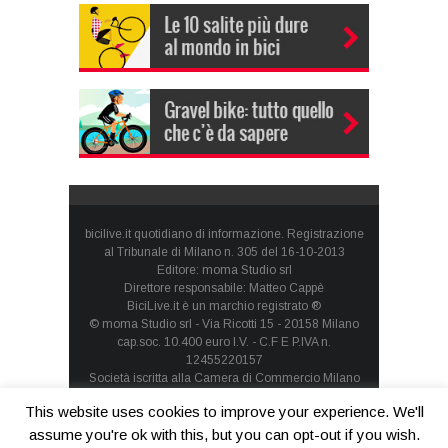
bicilive.it quotidiano di informazione. Registrazione
al Tribunale di Milano n. 305 del 16-10-2013
Editore: moma Studio srl
Direttore responsabile: Matteo Cappè
BiciLive.it è un marchio registrato ®
© moma Studio srl - Via Ricotti 15 - 20158 Milano
cap.soc. 10.400 euro I.V. - C.F E P.IVA n.
12455220157
Società iscritta alla Camera di Commercio Milano
Monza Brianza Lodi - REA: MI-1660257 - società con
This website uses cookies to improve your experience. We'll
socio unico
Privacy Policy
-
Cookie Policy
assume you're ok with this, but you can opt-out if you wish.