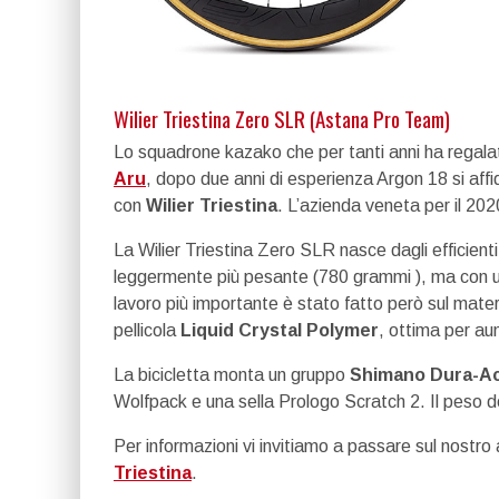
Wilier Triestina Zero SLR (Astana Pro Team)
Lo squadrone kazako che per tanti anni ha regalato gi
Aru
, dopo due anni di esperienza Argon 18 si af
con
Wilier Triestina
. L’azienda veneta per il 20
La Wilier Triestina Zero SLR nasce dagli efficienti 
leggermente più pesante (780 grammi ), ma con un
lavoro più importante è stato fatto però sul mater
pellicola
Liquid Crystal Polymer
, ottima per au
La bicicletta monta un gruppo
Shimano Dura-Ac
Wolfpack e una sella Prologo Scratch 2. Il peso d
Per informazioni vi invitiamo a passare sul nostro 
Triestina
.