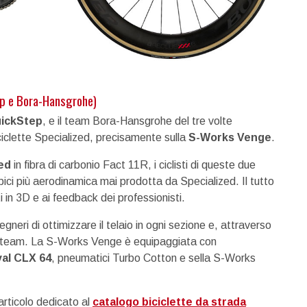
p e Bora-Hansgrohe)
ickStep
, e il team Bora-Hansgrohe del tre volte
iclette Specialized, precisamente sulla
S-Works Venge
.
red
in fibra di carbonio Fact 11R, i ciclisti di queste due
 bici più aerodinamica mai prodotta da Specialized. Il tutto
 in 3D e ai feedback dei professionisti.
egneri di ottimizzare il telaio in ogni sezione e, attraverso
due team. La S-Works Venge è equipaggiata con
al CLX 64
, pneumatici Turbo Cotton e sella S-Works
articolo dedicato al
catalogo biciclette da strada