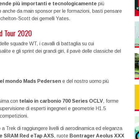
ziende più importanti e tecnologicamente
più
o anche da main sponsor per le formazioni, basti pensare
tchelton-Scott dei gemelli Yates.
ld Tour 2020
elle squadre WT, i cavalli di battaglia su cui
lite e gli sprint dei grandi giri, il pavè delle classiche del
el mondo Mads Pedersen
e del nostro uomo più
ssima con
telaio in carbonio 700 Series OCLV
, forme
 supervisione di esperti ingegneri e geometrie H1.5
i competizioni.
o a Trek di raggiungere livelli di aerodinamica ed eleganza
ne SRAM Red eTap AXS
, ruote
Bontrager Aeolus XXX