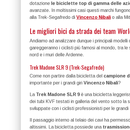
dotazione
le biciclette top di gamma delle a
avanzate. In moltissimi casi questi marchi fungon
alla Trek-Segafredo di
Vincenzo Nibali
o alla Mi
Le migliori bici da strada dei team Wor
Andiamo ad analizzare dunque i principali modelli d
gareggeranno i ciclisti più famosi al mondo, tra le sa
nord e i muri delle Ardenne.
Trek Madone SLR 9 (Trek-Segafredo)
Come non partire dalla bicicletta del
campione d
importante per i grandi giri
Vincenzo Nibali
?
La
Trek Madone SLR 9
è una bicicletta leggeri
dei tubi KVF testati in galleria del vento sotto la
sviluppate con i ciclisti professionisti per le grand
Il passaggio interno al telaio dei cavi ha permess
altissimi. La bicicletta possiede una
trasmissio