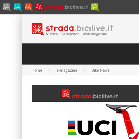
Home
e-magazine
Bike News