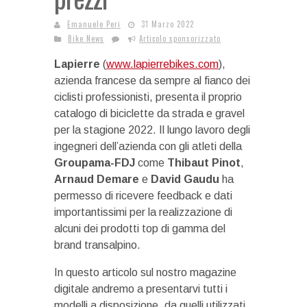
Emanuele Peri
31 Marzo 2022
Bike News
Articolo sponsorizzato
Lapierre
(
www.lapierrebikes.com
),
azienda francese da sempre al fianco dei
ciclisti professionisti, presenta il proprio
catalogo di biciclette da strada e gravel
per la stagione 2022. Il lungo lavoro degli
ingegneri dell’azienda con gli atleti della
Groupama-FDJ
come
Thibaut Pinot
,
Arnaud Demare
e
David Gaudu
ha
permesso di ricevere feedback e dati
importantissimi per la realizzazione di
alcuni dei prodotti top di gamma del
brand transalpino.
In questo articolo sul nostro magazine
digitale andremo a presentarvi tutti i
modelli a disposizione, da quelli utilizzati