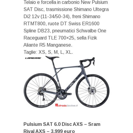
Telaio e forcella in carbonio New Pulsium
SAT Disc, trasmissione Shimano Ultegra
Di2 12v (11-34/50-34), freni Shimano
RTMT800, ruote DT Swiss ER1600
Spline DB23, pneumatici Schwalbe One
Raceguard TLE 700×25, sella Fizik
Aliante R5 Manganese.
Taglie: XS, S, M, L, XL.
Pulsium SAT 6.0 Disc AXS – Sram
Rival AXS – 3.999 euro