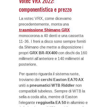
Votec VRX 2022:
componentistica e prezzo
La votec VRX, come dicevamo
precedentemente, monta una
trasmissione Shimano GRX
monocorona a 40 denti e una cassetta
11-36. I freni a disco sono sempre forniti
da Shimano che mette a disposizione i
propri
GRX BR-RX400
con dischi da 160
millimetri all’anteriore e 140 millimetri al
posteriore.
Per quanto riguarda il sistema ruote,
troviamo dei
cerchi Easton EA70 AX
uniti a
pneumatici WTB Riddler
non
compatibili tubeless. Sempre di WTB la
sella a coda alta, mentre di Easton
l’elegante
reggisella EA 50
in alluminio e