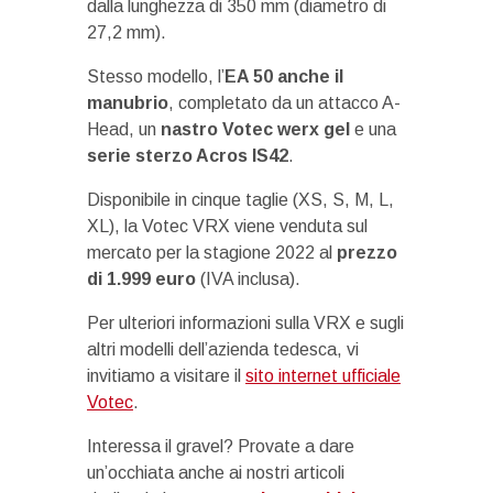
dalla lunghezza di 350 mm (diametro di
27,2 mm).
Stesso modello, l’
EA 50 anche il
manubrio
, completato da un attacco A-
Head, un
nastro Votec werx gel
e una
serie sterzo Acros IS42
.
Disponibile in cinque taglie (XS, S, M, L,
XL), la Votec VRX viene venduta sul
mercato per la stagione 2022 al
prezzo
di 1.999 euro
(IVA inclusa).
Per ulteriori informazioni sulla VRX e sugli
altri modelli dell’azienda tedesca, vi
invitiamo a visitare il
sito internet ufficiale
Votec
.
Interessa il gravel? Provate a dare
un’occhiata anche ai nostri articoli