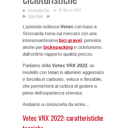
Emanuele Peri
25 Marzo 2022
Bike News
L’azienda tedesca
Votec
con base a
Stoccarda torna sul mercato con una
interessantissima
bici gravel
, pensata
anche per
bickepacking
e cicloturismo,
dall’ottimo rapporto qualità-prezzo.
Parliamo della
Votec VRX 2022
, un
modello con telaio in alluminio aggiornato
e forcella in carbonio, veloce e flessibile,
che permetterà al ciclista di godere a
pieno dell’esperienza sterrata.
Andiamo a conoscerla da vicino…
Votec VRX 2022: caratteristiche