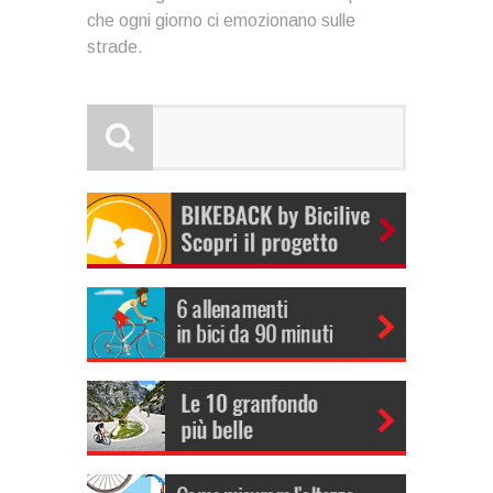
che ogni giorno ci emozionano sulle
strade.