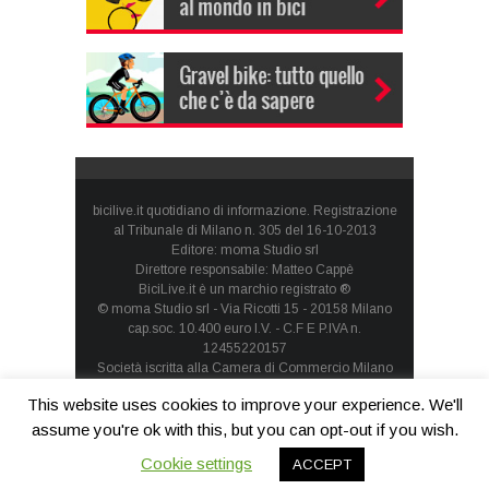
bicilive.it quotidiano di informazione. Registrazione
al Tribunale di Milano n. 305 del 16-10-2013
Editore: moma Studio srl
Direttore responsabile: Matteo Cappè
BiciLive.it è un marchio registrato ®
© moma Studio srl - Via Ricotti 15 - 20158 Milano
cap.soc. 10.400 euro I.V. - C.F E P.IVA n.
12455220157
Società iscritta alla Camera di Commercio Milano
Monza Brianza Lodi - REA: MI-1660257 - società con
This website uses cookies to improve your experience. We'll
socio unico
Privacy Policy
-
Cookie Policy
assume you're ok with this, but you can opt-out if you wish.
Cookie settings
ACCEPT
Contatti