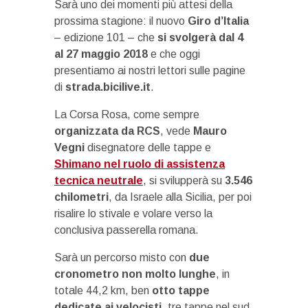
Sarà uno dei momenti più attesi della
prossima stagione: il nuovo
Giro d’Italia
– edizione 101 – che
si svolgerà dal 4
al 27 maggio 2018
e che oggi
presentiamo ai nostri lettori sulle pagine
di
strada.bicilive.it
.
La Corsa Rosa, come sempre
organizzata da RCS
, vede
Mauro
Vegni
disegnatore delle tappe e
Shimano nel ruolo di assistenza
tecnica neutrale
, si svilupperà su
3.546
chilometri
, da Israele alla Sicilia, per poi
risalire lo stivale e volare verso la
conclusiva passerella romana.
Sarà un percorso misto con
due
cronometro non molto lunghe
, in
totale 44,2 km, ben
otto tappe
dedicate ai velocisti
, tre tappe nel sud