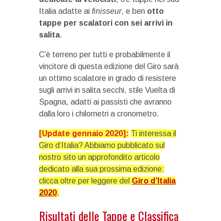
Italia adatte ai
finisseur
, e ben
otto
tappe per scalatori con sei arrivi in
salita
.
C’è terreno per tutti e probabilmente il
vincitore di questa edizione del Giro sarà
un ottimo scalatore in grado di resistere
sugli arrivi in salita secchi, stile Vuelta di
Spagna, adatti ai passisti che avranno
dalla loro i chilometri a cronometro.
[Update gennaio 2020]:
Ti interessa il
Giro d’Italia? Abbiamo pubblicato sul
nostro sito un approfondito articolo
dedicato alla sua prossima edizione:
clicca oltre per leggere del
Giro d’Italia
2020
.
Risultati delle Tappe e Classifica