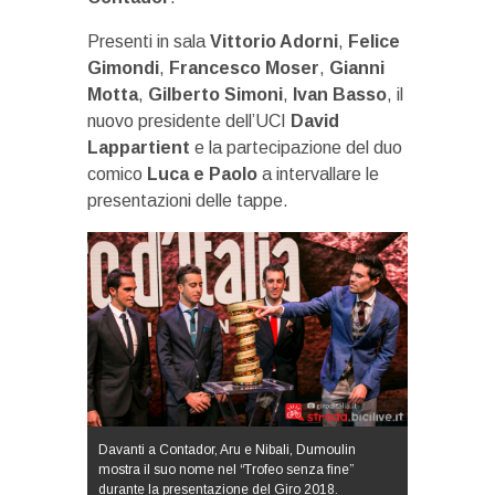
Presenti in sala
Vittorio Adorni
,
Felice
Gimondi
,
Francesco Moser
,
Gianni
Motta
,
Gilberto Simoni
,
Ivan Basso
, il
nuovo presidente dell’UCI
David
Lappartient
e la partecipazione del duo
comico
Luca e Paolo
a intervallare le
presentazioni delle tappe.
Davanti a Contador, Aru e Nibali, Dumoulin
mostra il suo nome nel “Trofeo senza fine”
durante la presentazione del Giro 2018.