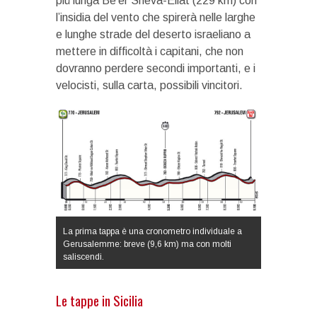
più lunga Be’er Sheva-Eilat (229 km) con
l’insidia del vento che spirerà nelle larghe
e lunghe strade del deserto israeliano a
mettere in difficoltà i capitani, che non
dovranno perdere secondi importanti, e i
velocisti, sulla carta, possibili vincitori.
La prima tappa è una cronometro individuale a
Gerusalemme: breve (9,6 km) ma con molti
saliscendi.
Le tappe in Sicilia