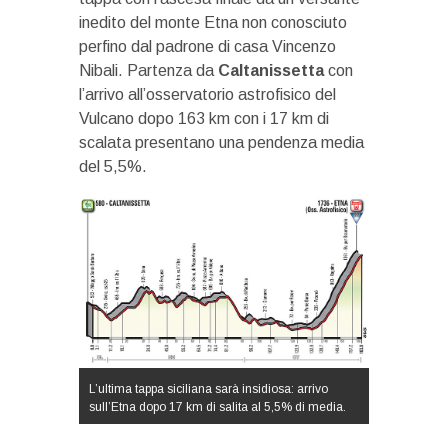
inedito del monte Etna non conosciuto
perfino dal padrone di casa Vincenzo
Nibali. Partenza da
Caltanissetta
con
l’arrivo all’osservatorio astrofisico del
Vulcano dopo 163 km con i 17 km di
scalata presentano una pendenza media
del 5,5%.
L’ultima tappa siciliana sarà insidiosa: arrivo
sull’Etna dopo 17 km di salita al 5,5% di media.