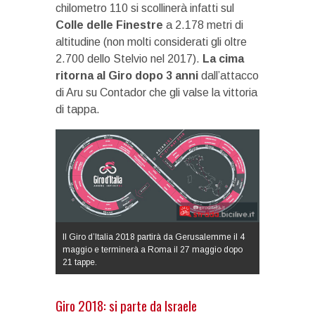
chilometro 110 si scollinerà infatti sul
Colle delle Finestre
a 2.178 metri di
altitudine (non molti considerati gli oltre
2.700 dello Stelvio nel 2017).
La cima
ritorna al Giro dopo 3 anni
dall’attacco
di Aru su Contador che gli valse la vittoria
di tappa.
Il Giro d’Italia 2018 partirà da Gerusalemme il 4
maggio e terminerà a Roma il 27 maggio dopo
21 tappe.
Giro 2018: si parte da Israele