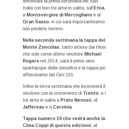
affrontare la prima settimana nel Sud-
Italia con ben tre arrivi in salita, sull’
Etna
,
a
Montevergine di Mercogliano
e al
Gran Sasso
, in cui sarà importantissimo
non perdere terreno.
Nella seconda settimana la tappa del
Monte Zoncolan
, tanto atteso dai tifosi
che vide come ultimo vincitore
Michael
Rogers
nel 2014, sarà il primo vero
spartiacque della classifica e la tappa più
affascinante del Giro 101.
Infine la terza settimana che incoronerà il
vincitore con la cronometro di
Trento
, e i
tre arrivi in salita a
Prato Nevoso
, al
Jaffereau
e a
Cervinia
.
Tappa numero 19 che vedrà anche la
Cima Coppi di questa edizione
, al