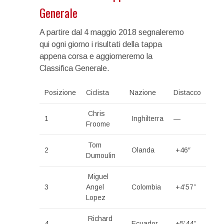
Generale
A partire dal 4 maggio 2018 segnaleremo
qui ogni giorno i risultati della tappa
appena corsa e aggiorneremo la
Classifica Generale.
Posizione
Ciclista
Nazione
Distacco
Chris
1
Inghilterra
—
Froome
Tom
2
Olanda
+46″
Dumoulin
Miguel
3
Angel
Colombia
+4’57”
Lopez
Richard
4
Ecuador
+5’44”