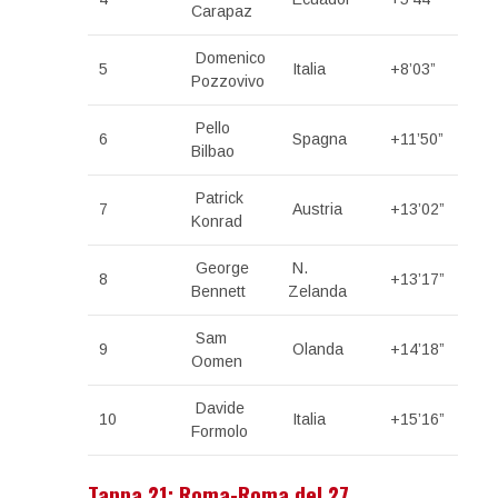
Carapaz
Domenico
5
Italia
+8’03”
Pozzovivo
Pello
6
Spagna
+11’50”
Bilbao
Patrick
7
Austria
+13’02”
Konrad
George
N.
8
+13’17”
Bennett
Zelanda
Sam
9
Olanda
+14’18”
Oomen
Davide
10
Italia
+15’16”
Formolo
Tappa 21: Roma-Roma del 27