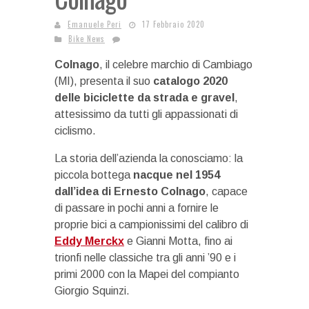
Emanuele Peri
17 Febbraio 2020
Bike News
Colnago
, il celebre marchio di Cambiago
(MI), presenta il suo
catalogo 2020
delle biciclette da strada e gravel
,
attesissimo da tutti gli appassionati di
ciclismo.
La storia dell’azienda la conosciamo: la
piccola bottega
nacque nel 1954
dall’idea di Ernesto Colnago
, capace
di passare in pochi anni a fornire le
proprie bici a campionissimi del calibro di
Eddy Merckx
e Gianni Motta, fino ai
trionfi nelle classiche tra gli anni ’90 e i
primi 2000 con la Mapei del compianto
Giorgio Squinzi.