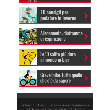
bicilive.it quotidiano di informazione. Registrazione
al Tribunale di Milano n. 305 del 16-10-2013