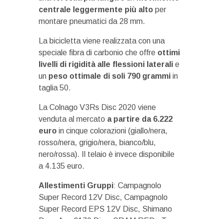
centrale leggermente più alto
per
montare pneumatici da 28 mm.
La bicicletta viene realizzata con una
speciale fibra di carbonio che offre
ottimi
livelli di rigidità alle flessioni laterali
e
un
peso ottimale di soli 790 grammi
in
taglia 50.
La Colnago V3Rs Disc 2020 viene
venduta al mercato
a partire da 6.222
euro
in cinque colorazioni (giallo/nera,
rosso/nera, grigio/nera, bianco/blu,
nero/rossa). Il telaio è invece disponibile
a 4.135 euro.
Allestimenti Gruppi
: Campagnolo
Super Record 12V Disc, Campagnolo
Super Record EPS 12V Disc, Shimano