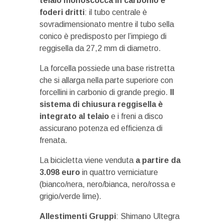
telaio monoscocca in carbonio e
foderi dritti
: il tubo centrale è
sovradimensionato mentre il tubo sella
conico è predisposto per l’impiego di
reggisella da 27,2 mm di diametro.
La forcella possiede una base ristretta
che si allarga nella parte superiore con
forcellini in carbonio di grande pregio.
Il
sistema di chiusura reggisella è
integrato al telaio
e i freni a disco
assicurano potenza ed efficienza di
frenata.
La bicicletta viene venduta
a partire da
3.098 euro
in quattro verniciature
(bianco/nera, nero/bianca, nero/rossa e
grigio/verde lime).
Allestimenti Gruppi
: Shimano Ultegra