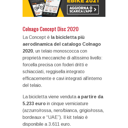
Colnago Concept Disc 2020
La Concept è
la bicicletta più
aerodinamica del catalogo Colnago
2020
, un telaio monoscocca con
proprietà meccaniche di altissimo livello:
forcella precisa con foderi dritti e
schiacciati, reggisella integrato
efficacemente e cavi integrati all’interno
del telaio.
La bicicletta viene venduta
a partire da
5.233 euro
in cinque verniciature
(azzurro/rossa, nero/bianca, grigio/rossa,
bordeaux e “UAE”). Il kit telaio è
disponibile a 3.611 euro.