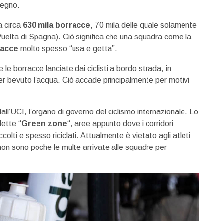
pegno.
za circa
630 mila borracce
, 70 mila delle quale solamente
e Vuelta di Spagna). Ciò significa che una squadra come la
racce
molto spesso “usa e getta”.
 le borracce lanciate dai ciclisti a bordo strada, in
aver bevuto l’acqua. Ciò accade principalmente per motivi
all’UCI, l’organo di governo del ciclismo internazionale. Lo
dette “
Green zone
“, aree appunto dove i corridori
accolti e spesso riciclati. Attualmente è vietato agli atleti
e non sono poche le multe arrivate alle squadre per