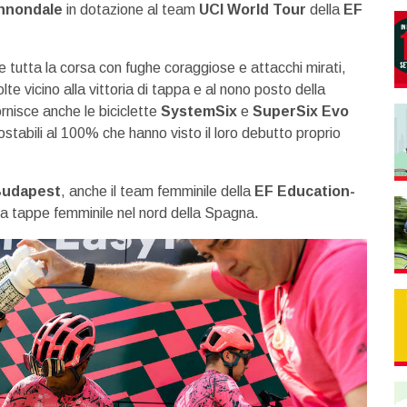
nnondale
in dotazione al team
UCI World Tour
della
EF
 tutta la corsa con fughe coraggiose e attacchi mirati,
lte vicino alla vittoria di tappa e al nono posto della
ornisce anche le biciclette
SystemSix
e
SuperSix Evo
ostabili al 100% che hanno visto il loro debutto proprio
udapest
, anche il team femminile della
EF Education-
 a tappe femminile nel nord della Spagna.