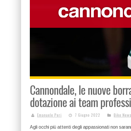
Cannondale, le nuove bor
dotazione ai team professi
Emanuele Peri
7 Giugno 2022
Bike New
Agli occhi più attenti degli appassionati non sara