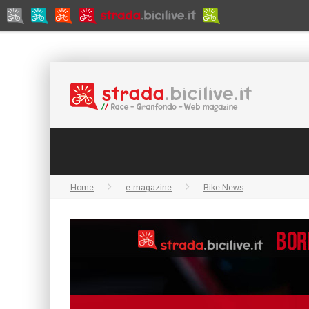
Home
e-magazine
Bike News