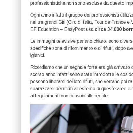
professionistiche non sono escluse da questo im
Ogni anno infatti il gruppo dei professionisti utiliz
nei tre grandi Giri (Giro d’Italia, Tour de France 
EF Education – EasyPost usa
circa 34.000 bor
Le immagini televisive parlano chiaro: sono diverse
specifiche zone di rifornimento o di rifiuti, dopo 
igienici.
Ricordiamo che un segnale forte era già arrivato d
scorso anno infatti sono state introdotte le cosid
possono liberarsi dei loro rifiuti, che verrano poi r
sbarazzarsi dei rifiuti all’esterno di queste aree 
atteggiamenti non consoni alle regole.