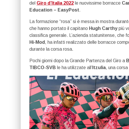
del
Giro d’Italia 2022
le nuovissime borracce
Ca
Education – EasyPost
.
La formazione “rosa” si è messa in mostra durante
che hanno portato il capitano
Hugh Carthy
più vo
classifica generale. L’azienda statunitense, che f
Hi-Mod
, ha infatti realizzato delle borracce comp
durante la corsa rosa.
Pochi giorni dopo la Grande Partenza del Giro a
B
TIBCO-SVB
le ha utilizzate all’
Itzulia
, una corsa