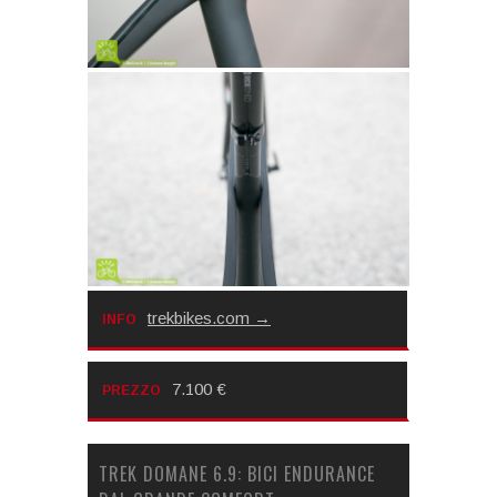
trekbikes.com
INFO
7.100 €
PREZZO
TREK DOMANE 6.9: BICI ENDURANCE