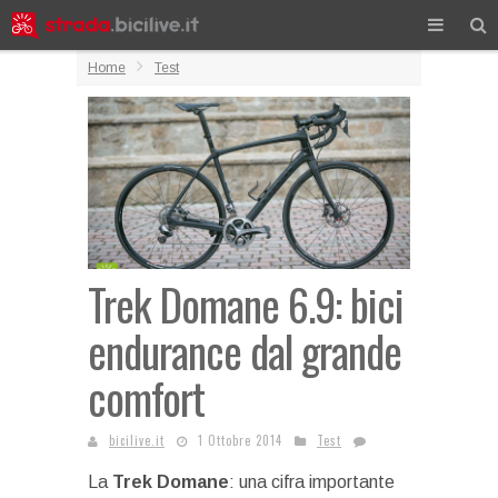
Home
Test
Trek Domane 6.9: bici
endurance dal grande
comfort
bicilive.it
1 Ottobre 2014
Test
La
Trek Domane
: una cifra importante