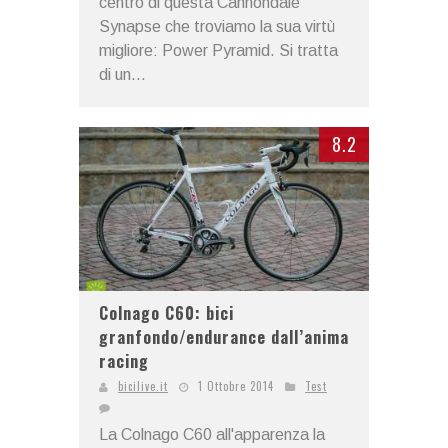
centro di questa Cannondale
Synapse che troviamo la sua virtù
migliore: Power Pyramid. Si tratta
di un...
8.2
Colnago C60: bici
granfondo/endurance dall’anima
racing
bicilive.it
1 Ottobre 2014
Test
La Colnago C60 all'apparenza la