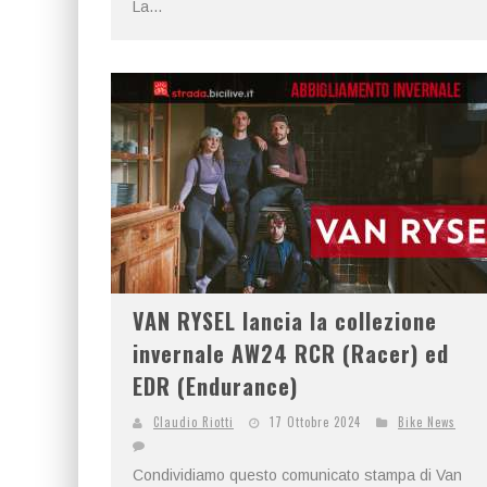
La...
VAN RYSEL lancia la collezione
invernale AW24 RCR (Racer) ed
EDR (Endurance)
Claudio Riotti
17 Ottobre 2024
Bike News
Condividiamo questo comunicato stampa di Van