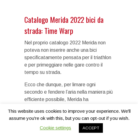
Catalogo Merida 2022 bici da
strada: Time Warp
Nel proprio catalogo 2022 Merida non
poteva non inserire anche una bici
specificatamente pensata per il triathlon
e per primeggiare nelle gare contro il
tempo su strada.
Ecco che dunque, per limare ogni
secondo e fendere l’aria nella maniera più
efficiente possibile, Merida ha
perfezionato la
Time Warp
, la bici da
This website uses cookies to improve your experience. We'll
cronometro e triathlon più rigida, leggera
assume you're ok with this, but you can opt-out if you wish.
e veloce mai sviluppata dall’azienda
Cookie settings
ACCEPT
taiwanese.