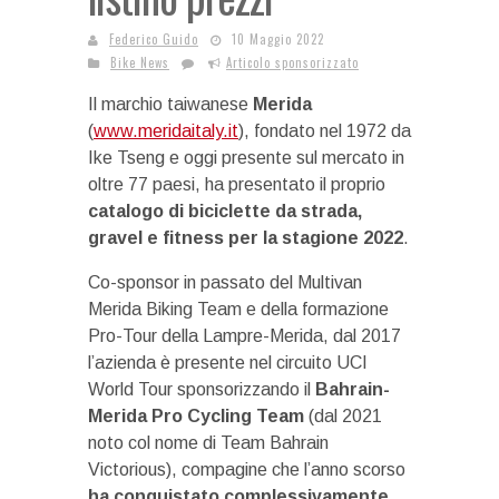
Federico Guido
10 Maggio 2022
Bike News
Articolo sponsorizzato
Il marchio taiwanese
Merida
(
www.meridaitaly.it
), fondato nel 1972 da
Ike Tseng e oggi presente sul mercato in
oltre 77 paesi, ha presentato il proprio
catalogo di biciclette da strada,
gravel e fitness per la stagione 2022
.
Co-sponsor in passato del Multivan
Merida Biking Team e della formazione
Pro-Tour della Lampre-Merida, dal 2017
l’azienda è presente nel circuito UCI
World Tour sponsorizzando il
Bahrain-
Merida Pro Cycling Team
(dal 2021
noto col nome di Team Bahrain
Victorious), compagine che l’anno scorso
ha conquistato complessivamente