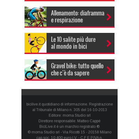
bicilive.it quotidiano di informazione. Registrazione
al Tribunale di Milano n. 305 del 16-10-2013
Editore: moma Studio srl
Direttore responsabile: Matteo Cappè
BiciLive.it è un marchio registrato ®
© moma Studio srl - Via Ricotti 15 - 20158 Milano
cap.soc. 10.400 euro I.V. - C.F E P.IVA n.