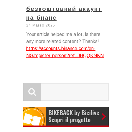
безкоштовний акаунт
на бнанс
24 Marzo 2025
Your article helped me a lot, is there
any more related content? Thanks!
https://accounts.binance.com/en-
NG/register-person?ref=JHQQKNKN