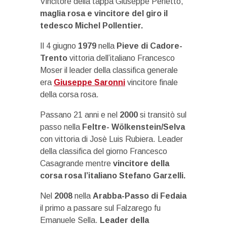
Vincitore della tappa Giuseppe Perletto,
maglia rosa e vincitore del giro il
tedesco Michel Pollentier.
Il 4 giugno
1979
nella
Pieve di Cadore-
Trento
vittoria dell’italiano Francesco
Moser il leader della classifica generale
era
Giuseppe Saronni
vincitore finale
della corsa rosa.
Passano 21 anni e nel
2000
si transitò sul
passo nella
Feltre- Wölkenstein/Selva
con vittoria di Josè Luis Rubiera. Leader
della classifica del giorno Francesco
Casagrande mentre
vincitore della
corsa rosa l’italiano Stefano Garzelli.
Nel
2008
nella
Arabba-Passo di Fedaia
il primo a passare sul Falzarego fu
Emanuele Sella.
Leader della