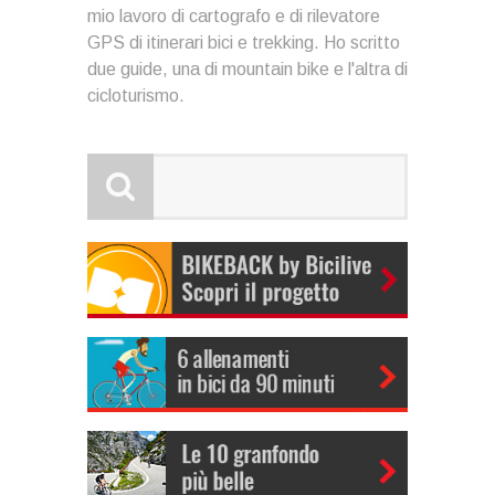
mio lavoro di cartografo e di rilevatore
GPS di itinerari bici e trekking. Ho scritto
due guide, una di mountain bike e l'altra di
cicloturismo.