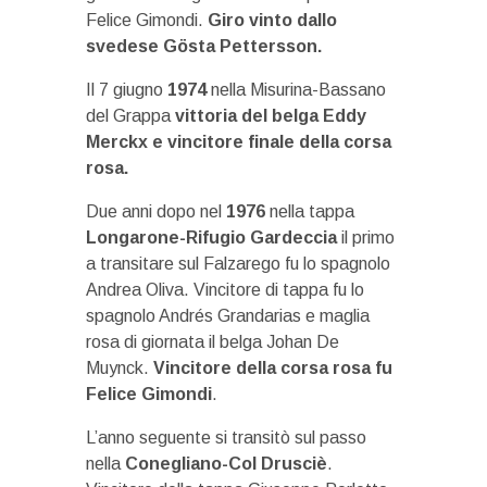
Felice Gimondi.
Giro vinto dallo
svedese Gösta Pettersson.
Il 7 giugno
1974
nella Misurina-Bassano
del Grappa
vittoria del belga Eddy
Merckx e vincitore finale della corsa
rosa.
Due anni dopo nel
1976
nella tappa
Longarone-Rifugio Gardeccia
il primo
a transitare sul Falzarego fu lo spagnolo
Andrea Oliva. Vincitore di tappa fu lo
spagnolo Andrés Grandarias e maglia
rosa di giornata il belga Johan De
Muynck.
Vincitore della corsa rosa fu
Felice Gimondi
.
L’anno seguente si transitò sul passo
nella
Conegliano-Col Drusciè
.