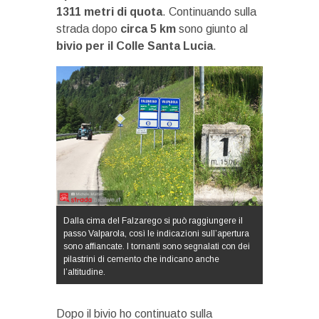
1311 metri di quota
. Continuando sulla
strada dopo
circa 5 km
sono giunto al
bivio per il Colle Santa Lucia
.
Dalla cima del Falzarego si può raggiungere il
passo Valparola, così le indicazioni sull’apertura
sono affiancate. I tornanti sono segnalati con dei
pilastrini di cemento che indicano anche
l’altitudine.
Dopo il bivio ho continuato sulla