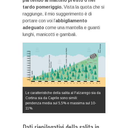
partendo al mattino presto o nel
tardo pomeriggio.
Vista la quota che si
raggiunge, il mio suggerimento è di
portare con voi l’
abbigliamento
adeguato
come una mantella e guanti
lunghi, manicotti e gambali.
Le caratteristiche della salita al Falzarego sia da
Cortina sia da Caprile sono simili:
pendenza media sul 5,5% e massima sul 10-
11%.
Dati riepilogativi della salita in