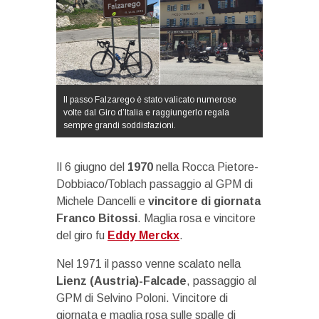
Il passo Falzarego è stato valicato numerose
volte dal Giro d’Italia e raggiungerlo regala
sempre grandi soddisfazioni.
Il 6 giugno del
1970
nella Rocca Pietore-
Dobbiaco/Toblach passaggio al GPM di
Michele Dancelli e
vincitore di giornata
Franco Bitossi
. Maglia rosa e vincitore
del giro fu
Eddy Merckx
.
Nel 1971 il passo venne scalato nella
Lienz (Austria)-Falcade
, passaggio al
GPM di Selvino Poloni. Vincitore di
giornata e maglia rosa sulle spalle di