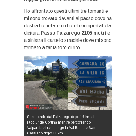
Ho affrontato questi ultimi tre tornanti e
mi sono trovato davanti al passo dove ha
destra ho notato un hotel con riportato la
dicitura
Passo Falzarego 2105 metri
e
a sinistra il cartello stradale dove mi sono
fermato a far la foto di rito.
Scendendo dal Falzarego dopo 16 km si
raggiunge Cortina mentre percorrendo il
Valparola si raggiunge la Val Badia e San
Cassiano dopo 11 km.