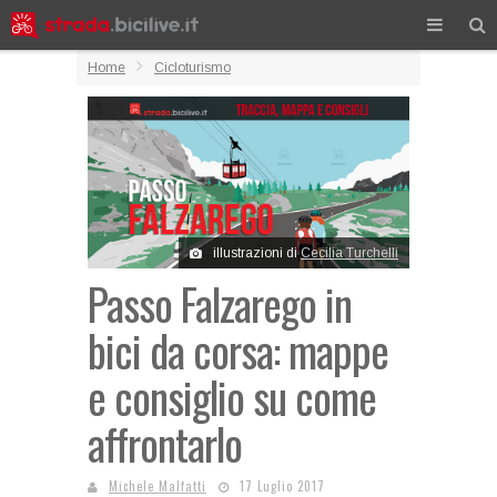
Home
Cicloturismo
illustrazioni di
Cecilia Turchelli
Passo Falzarego in
bici da corsa: mappe
e consiglio su come
affrontarlo
Michele Malfatti
17 Luglio 2017