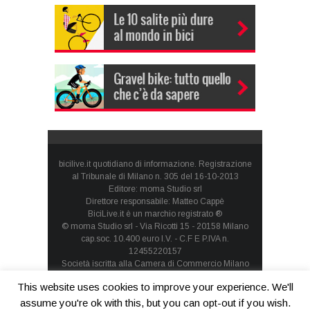
bicilive.it quotidiano di informazione. Registrazione
al Tribunale di Milano n. 305 del 16-10-2013
Editore: moma Studio srl
Direttore responsabile: Matteo Cappè
BiciLive.it è un marchio registrato ®
© moma Studio srl - Via Ricotti 15 - 20158 Milano
cap.soc. 10.400 euro I.V. - C.F E P.IVA n.
12455220157
Società iscritta alla Camera di Commercio Milano
Monza Brianza Lodi - REA: MI-1660257 - società con
This website uses cookies to improve your experience. We'll
socio unico
Privacy Policy
-
Cookie Policy
assume you're ok with this, but you can opt-out if you wish.