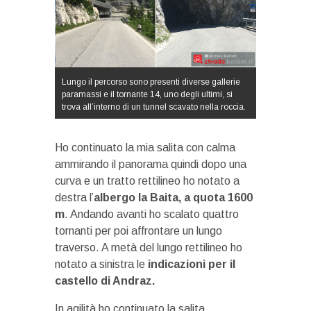
Lungo il percorso sono presenti diverse gallerie
paramassi e il tornante 14, uno degli ultimi, si
trova all’interno di un tunnel scavato nella roccia.
Ho continuato la mia salita con calma
ammirando il panorama quindi dopo una
curva e un tratto rettilineo ho notato a
destra l’
albergo la Baita, a quota 1600
m
. Andando avanti ho scalato quattro
tornanti per poi affrontare un lungo
traverso. A metà del lungo rettilineo ho
notato a sinistra le
indicazioni per il
castello di Andraz.
In agilità ho continuato la salita