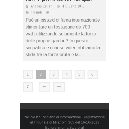
Andrea Ziliani
4 Giugno 2015
Friends
Può un pistard di fama internazionale
alimentare un tostapane da 700
watt utilizzando solamente la forza
delle proprie gambe? In questo
simpatico e curioso video abbiamo la
sfida tra la forza bruta e la...
1
2
3
4
5
6
7
bicilive.it quotidiano di informazione. Registrazione
al Tribunale di Milano n. 305 del 16-10-2013
Editore: moma Studio srl