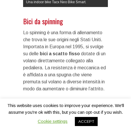
Una indoor bike Tacx Neo Bike Smart.
Bici da spinning
Lo spinning è una forma di allenamento
che trova le sue origini negli Stati Uniti.
Importata in Europa nel 1995, si svolge
su delle
bici a scatto fisso
dotate di un
volano direttamente collegato alla
pedaliera. La resistenza è meccanica ed
è affidata a una spugna che viene
premuta sul volano a diverse intensità in
modo da aumentare o diminuire l’attrito.
Spopolano in molte palestre e possono
This website uses cookies to improve your experience. We'll
essere molti divertenti oltre che utilissime
assume you're ok with this, but you can opt-out if you wish.
per allenarsi. Ve ne presentiamo una
Cookie settings
prodotta da un brand molto noto:
ACCEPT