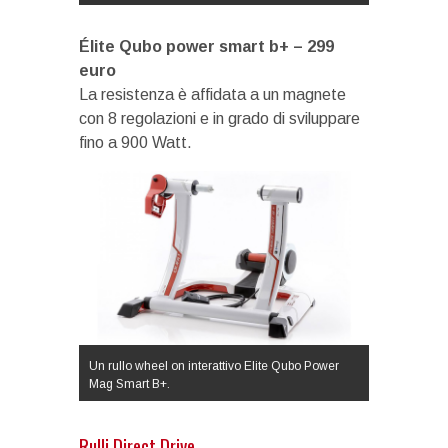
Élite Qubo power smart b+ – 299
euro
La resistenza è affidata a un magnete
con 8 regolazioni e in grado di sviluppare
fino a 900 Watt.
Un rullo wheel on interattivo Elite Qubo Power
Mag Smart B+.
Rulli Direct Drive