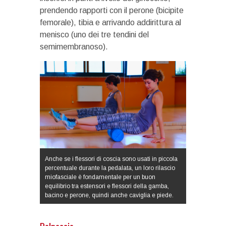
prendendo rapporti con il perone (bicipite
femorale), tibia e arrivando addirittura al
menisco (uno dei tre tendini del
semimembranoso).
Anche se i flessori di coscia sono usati in piccola
percentuale durante la pedalata, un loro rilascio
miofasciale è fondamentale per un buon
equilibrio tra estensori e flessori della gamba,
bacino e perone, quindi anche caviglia e piede.