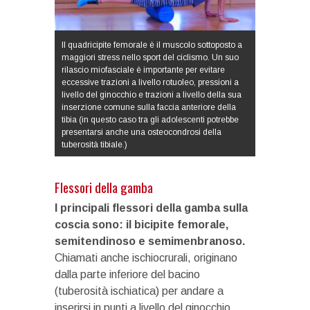
Il quadricipite femorale è il muscolo sottoposto a
maggiori stress nello sport del ciclismo. Un suo
rilascio miofasciale è importante per evitare
eccessive trazioni a livello rotuoleo, pressioni a
livello del ginocchio e trazioni a livello della sua
inserzione comune sulla faccia anteriore della
tibia (in questo caso tra gli adolescenti potrebbe
presentarsi anche una osteocondrosi della
tuberosità tibiale.)
Flessori della gamba
I principali flessori della gamba sulla
coscia sono: il bicipite femorale,
semitendinoso e semimenbranoso.
Chiamati anche ischiocrurali, originano
dalla parte inferiore del bacino
(tuberosità ischiatica) per andare a
inserirsi in punti a livello del ginocchio,