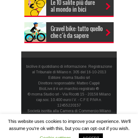
bicilive.it quotidiano di informazione. Registrazione
al Tribunale di Milano n. 305 del 16-10-2013
Editore: moma Studio srl
Direttore responsabile: Matteo Cappè
BiciLive.it è un marchio registrato ®
© moma Studio srl - Via Ricotti 15 - 20158 Milano
cap.soc. 10.400 euro I.V. - C.F E P.IVA n.
12455220157
Società iscritta alla Camera di Commercio Milano
Monza Brianza Lodi - REA: MI-1660257 - società con
This website uses cookies to improve your experience. We'll
socio unico
Privacy Policy
-
Cookie Policy
assume you're ok with this, but you can opt-out if you wish.
Cookie settings