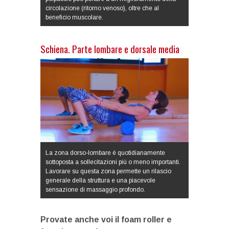
circolazione (ritorno venoso), oltre che al
beneficio muscolare.
Schiena. Parte lombare e dorsale media
La zona dorso-lombare è quotidianamente
sottoposta a sollecitazioni più o meno importanti.
Lavorare su questa zona permette un rilascio
generale della struttura e una piacevole
sensazione di massaggio profondo.
Provate anche voi il foam roller e