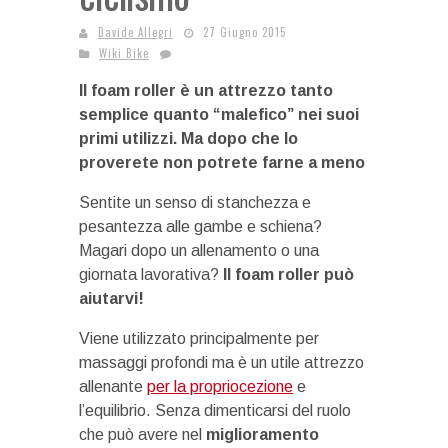
Davide Allegri
27 Giugno 2015
Wiki Bike
Il foam roller è un attrezzo tanto
semplice quanto “malefico” nei suoi
primi utilizzi. Ma dopo che lo
proverete non potrete farne a meno
Sentite un senso di stanchezza e
pesantezza alle gambe e schiena?
Magari dopo un allenamento o una
giornata lavorativa?
Il foam roller può
aiutarvi!
Viene utilizzato principalmente per
massaggi profondi ma è un utile attrezzo
allenante
per la propriocezione
e
l’equilibrio. Senza dimenticarsi del ruolo
che può avere nel
miglioramento