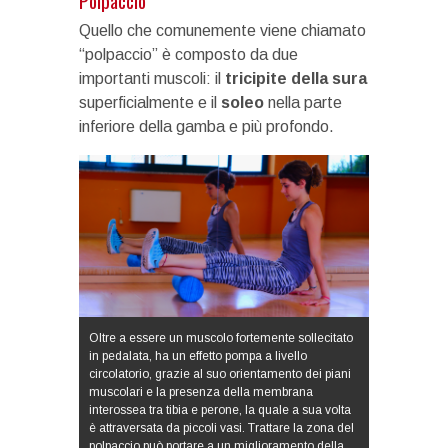
Polpaccio
Quello che comunemente viene chiamato
“polpaccio” è composto da due
importanti muscoli: il
tricipite della sura
superficialmente e il
soleo
nella parte
inferiore della gamba e più profondo.
Oltre a essere un muscolo fortemente sollecitato
in pedalata, ha un effetto pompa a livello
circolatorio, grazie al suo orientamento dei piani
muscolari e la presenza della membrana
interossea tra tibia e perone, la quale a sua volta
è attraversata da piccoli vasi. Trattare la zona del
polpaccio può portare a un miglioramento della