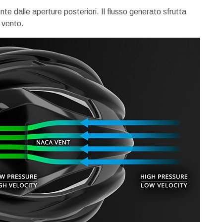
te dalle aperture posteriori. Il flusso generato sfrutta
l vento.