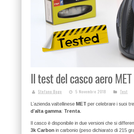
Il test del casco aero MET 
Stefano Bogo
5 Novembre 2018
Test
L’azienda valtellinese
MET
per celebrare i suoi tr
d’alta gamma
:
Trenta
.
Il casco è disponibile in due versioni che si differe
3k Carbon
in carbonio (peso dichiarato di 215 gr