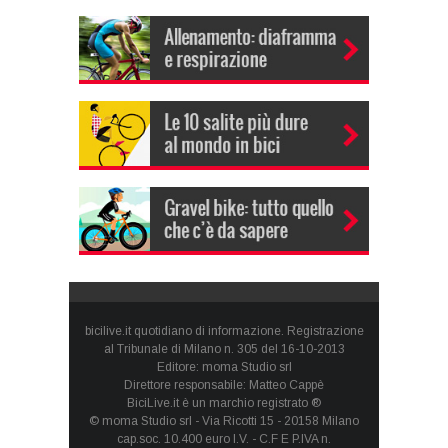
bicilive.it quotidiano di informazione. Registrazione
al Tribunale di Milano n. 305 del 16-10-2013
Editore: moma Studio srl
Direttore responsabile: Matteo Cappè
BiciLive.it è un marchio registrato ®
© moma Studio srl - Via Ricotti 15 - 20158 Milano
cap.soc. 10.400 euro I.V. - C.F E P.IVA n.