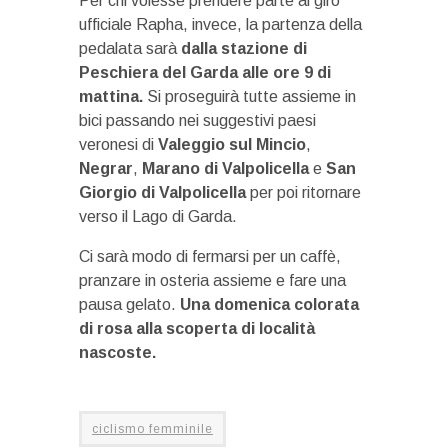
Per chi volesse prendere parte al giro
ufficiale Rapha, invece, la partenza della
pedalata sarà
dalla stazione di
Peschiera del Garda alle ore 9 di
mattina.
Si proseguirà tutte assieme in
bici passando nei suggestivi paesi
veronesi di
Valeggio sul Mincio
,
Negrar
,
Marano di Valpolicella
e
San
Giorgio di Valpolicella
per poi ritornare
verso il Lago di Garda.
Ci sarà modo di fermarsi per un caffè,
pranzare in osteria assieme e fare una
pausa gelato.
Una domenica colorata
di rosa alla scoperta di località
nascoste.
ciclismo femminile