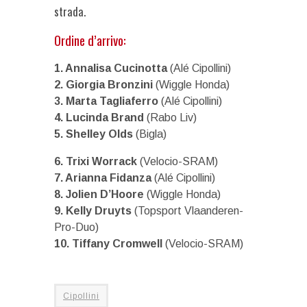
strada.
Ordine d’arrivo:
1. Annalisa Cucinotta
(Alé Cipollini)
2. Giorgia Bronzini
(Wiggle Honda)
3. Marta Tagliaferro
(Alé Cipollini)
4. Lucinda Brand
(Rabo Liv)
5. Shelley Olds
(Bigla)
6. Trixi Worrack
(Velocio-SRAM)
7. Arianna Fidanza
(Alé Cipollini)
8. Jolien D’Hoore
(Wiggle Honda)
9. Kelly Druyts
(Topsport Vlaanderen-
Pro-Duo)
10. Tiffany Cromwell
(Velocio-SRAM)
Cipollini