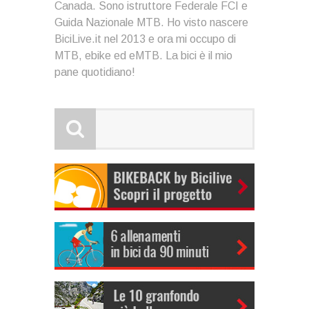
Canada. Sono istruttore Federale FCI e
Guida Nazionale MTB. Ho visto nascere
BiciLive.it nel 2013 e ora mi occupo di
MTB, ebike ed eMTB. La bici è il mio
pane quotidiano!