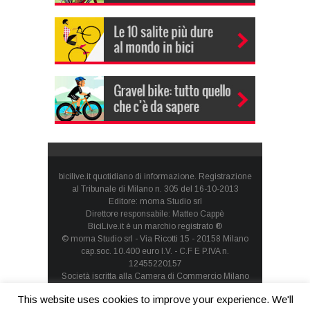
bicilive.it quotidiano di informazione. Registrazione
al Tribunale di Milano n. 305 del 16-10-2013
Editore: moma Studio srl
Direttore responsabile: Matteo Cappè
BiciLive.it è un marchio registrato ®
© moma Studio srl - Via Ricotti 15 - 20158 Milano
cap.soc. 10.400 euro I.V. - C.F E P.IVA n.
12455220157
Società iscritta alla Camera di Commercio Milano
Monza Brianza Lodi - REA: MI-1660257 - società con
This website uses cookies to improve your experience. We'll
socio unico