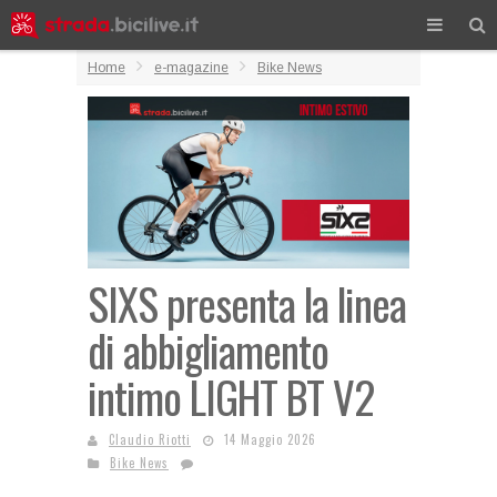
Home
e-magazine
Bike News
SIXS presenta la linea
di abbigliamento
intimo LIGHT BT V2
Claudio Riotti
14 Maggio 2026
Bike News