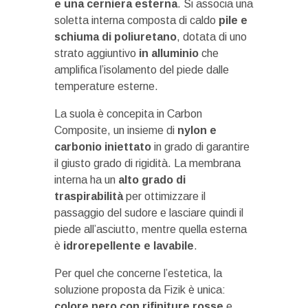
e una cerniera esterna
. Si associa una
soletta interna composta di caldo
pile e
schiuma di poliuretano
, dotata di uno
strato aggiuntivo
in alluminio
che
amplifica l’isolamento del piede dalle
temperature esterne.
La suola è concepita in Carbon
Composite, un insieme di
nylon e
carbonio iniettato
in grado di garantire
il giusto grado di rigidità. La membrana
interna ha un
alto grado di
traspirabilità
per ottimizzare il
passaggio del sudore e lasciare quindi il
piede all’asciutto, mentre quella esterna
è
idrorepellente e lavabile
.
Per quel che concerne l’estetica, la
soluzione proposta da Fizik è unica:
colore nero con rifiniture rosse
e