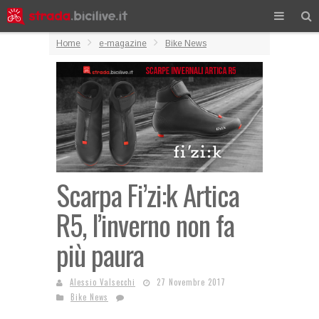
Home
e-magazine
Bike News
Scarpa Fi’zi:k Artica
R5, l’inverno non fa
più paura
Alessio Valsecchi
27 Novembre 2017
Bike News