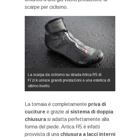
scarpe per ciclismo.
La scarpa da ciclismo su strada Artica R5 di
Fi’zi:k unisce grandi prestazioni e una estetica di
ottimo livello.
La tomaia è completamente
priva di
cuciture
e grazie al
sistema di doppia
chiusura
si adatta perfettamente alla
forma del piede. Artica R5 è infatti
provvista di una
chiusura a lacci interni