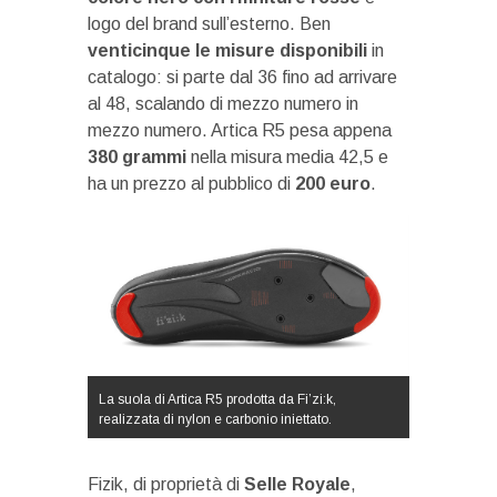
logo del brand sull’esterno. Ben
venticinque le misure disponibili
in
catalogo: si parte dal 36 fino ad arrivare
al 48, scalando di mezzo numero in
mezzo numero. Artica R5 pesa appena
380 grammi
nella misura media 42,5 e
ha un prezzo al pubblico di
200 euro
.
La suola di Artica R5 prodotta da Fi’zi:k,
realizzata di nylon e carbonio iniettato.
Fizik, di proprietà di
Selle Royale
,