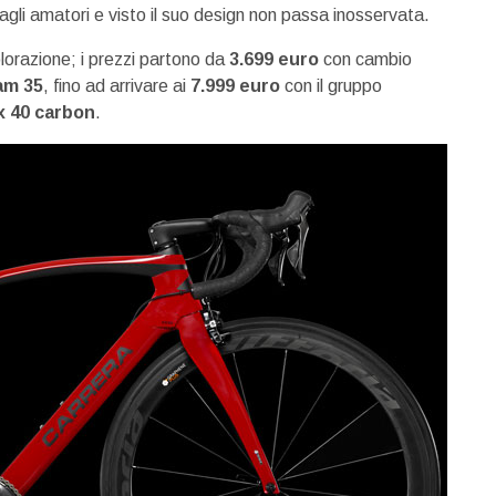
agli amatori e visto il suo design non passa inosservata.
colorazione; i prezzi partono da
3.699 euro
con cambio
am 35
, fino ad arrivare ai
7.999 euro
con il gruppo
x 40 carbon
.