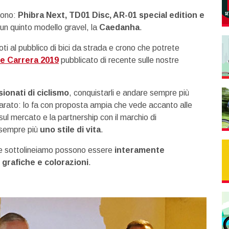
 sono:
Phibra Next, TD01 Disc, AR-01 special edition e
 un quinto modello gravel, la
Caedanha
.
noti al pubblico di bici da strada e crono che potrete
te Carrera 2019
pubblicato di recente sulle nostre
ionati di ciclismo
, conquistarli e andare sempre più
eparato: lo fa con proposta ampia che vede accanto alle
sul mercato e la partnership con il marchio di
è sempre più
uno stile di vita
.
che sottolineiamo possono essere
interamente
 grafiche e colorazioni
.