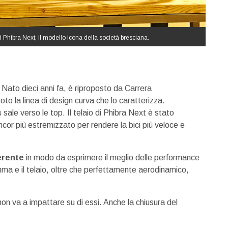
 Phibra Next, il modello icona della società bresciana.
. Nato dieci anni fa, è riproposto da Carrera
o la linea di design curva che lo caratterizza.
le verso le top. Il telaio di Phibra Next è stato
cor più estremizzato per rendere la bici più veloce e
ferente
in modo da esprimere il meglio delle performance
gamma e il telaio, oltre che perfettamente aerodinamico,
non va a impattare su di essi. Anche la chiusura del