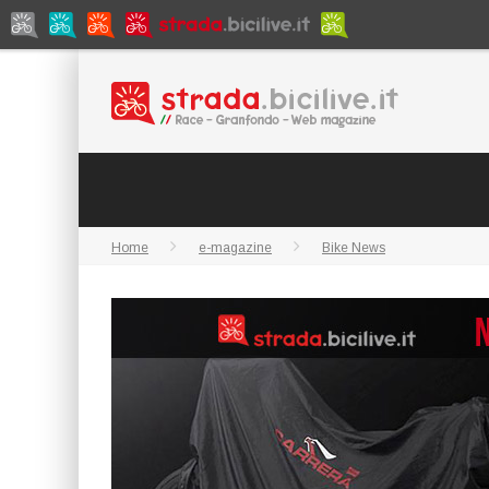
Home
e-magazine
Bike News