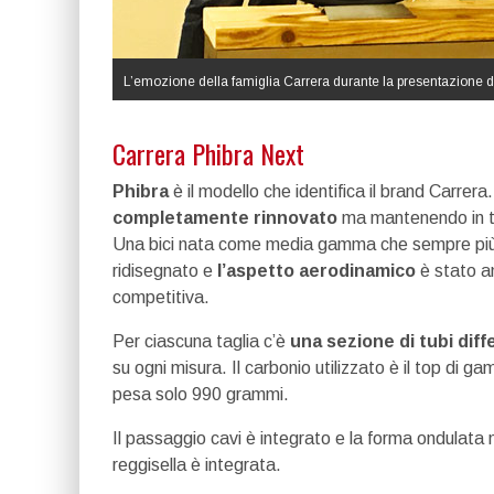
L’emozione della famiglia Carrera durante la presentazione di
Carrera Phibra Next
Phibra
è il modello che identifica il brand Carrera
completamente rinnovato
ma mantenendo in tot
Una bici nata come media gamma che sempre più sa
ridisegnato e
l’aspetto aerodinamico
è stato an
competitiva.
Per ciascuna taglia c’è
una sezione di tubi dif
su ogni misura. Il carbonio utilizzato è il top di 
pesa solo 990 grammi.
Il passaggio cavi è integrato e la forma ondulata 
reggisella è integrata.