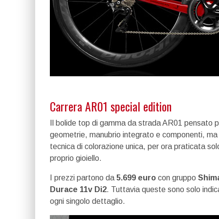
Carrera AR01 special edition
Il bolide top di gamma da strada AR01 pensato per
geometrie, manubrio integrato e componenti, m
tecnica di colorazione unica, per ora praticata solo
proprio gioiello.
I prezzi partono da
5.699 euro
con gruppo
Shima
Durace 11v Di2
. Tuttavia queste sono solo indica
ogni singolo dettaglio.