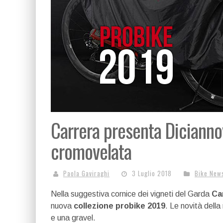
Carrera presenta Diciannov
cromovelata
Paola Gaviraghi
3 Luglio 2018
Bike New
Nella suggestiva cornice dei vigneti del Garda
Ca
nuova
collezione probike 2019
. Le novità dell
e una gravel.