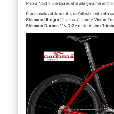
Phibra Next è una bici adatta alla gara ma anche 
È personalizzabile in toto, dall’allestimento alla 
Shimano Ultegra
11 velocità e ruote
Vision Te
Shimano Durace 11v Di2
e ruote
Vision Trima