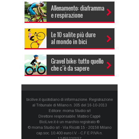
bicilive.it quotidiano di informazione. Registrazione
al Tribunale di Milano n. 305 del 16-10-2013
Editore: moma Studio srl
Direttore responsabile: Matteo Cappè
BiciLive.it è un marchio registrato ®
© moma Studio srl - Via Ricotti 15 - 20158 Milano
cap.soc. 10.400 euro I.V. - C.F E P.IVA n.
12455220157