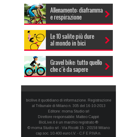
bicilive.it quotidiano di informazione. Registrazione
al Tribunale di Milano n. 305 del 16-10-2013
Editore: moma Studio srl
Direttore responsabile: Matteo Cappè
BiciLive.it è un marchio registrato ®
© moma Studio srl - Via Ricotti 15 - 20158 Milano
cap.soc. 10.400 euro I.V. - C.F E P.IVA n.