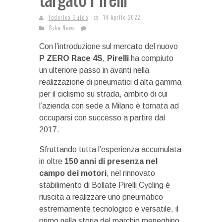
Federico Guido
14 Aprile 2022
Bike News
Con l’introduzione sul mercato del nuovo
P ZERO Race 4S
,
Pirelli
ha compiuto
un ulteriore passo in avanti nella
realizzazione di pneumatici d’alta gamma
per il ciclismo su strada, ambito di cui
l’azienda con sede a Milano è tornata ad
occuparsi con successo a partire dal
2017.
Sfruttando tutta l’esperienza accumulata
in oltre
150 anni di presenza nel
campo dei motori
, nel rinnovato
stabilimento di Bollate Pirelli Cycling è
riuscita a realizzare uno pneumatico
estremamente tecnologico e versatile, il
primo nella storia del marchio meneghino