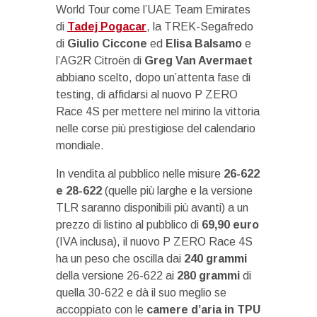
World Tour come l’UAE Team Emirates
di
Tadej Pogacar
, la TREK-Segafredo
di
Giulio Ciccone
ed
Elisa Balsamo
e
l’AG2R Citroën di
Greg Van Avermaet
abbiano scelto, dopo un’attenta fase di
testing, di affidarsi al nuovo P ZERO
Race 4S per mettere nel mirino la vittoria
nelle corse più prestigiose del calendario
mondiale.
In vendita al pubblico nelle misure
26-622
e 28-622
(quelle più larghe e la versione
TLR saranno disponibili più avanti) a un
prezzo di listino al pubblico di
69,90 euro
(IVA inclusa), il nuovo P ZERO Race 4S
ha un peso che oscilla dai
240 grammi
della versione 26-622 ai
280 grammi
di
quella 30-622 e dà il suo meglio se
accoppiato con le
camere d’aria in TPU