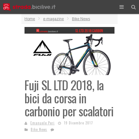
Home
e-magazine
Bike News
Fuji SL LTD 2018, la
bici da corsa in
carbonio per scalatori
Emanuele Peri
19 Dicembre 2017
Bike News