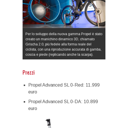
Per lo sviluppo della nuova gamma Propel è stato
creato un manichino dinamico 3D, chiamato
Grischa 2.0, più fedele alla forma reale del
ciclista, con una riproduzione accurata di gamba,
coscia e piede (replicando anche la scarpa).
Prezzi
Propel Advanced SL 0-Red: 11.999
euro
Propel Advanced SL 0-DA: 10.899
euro