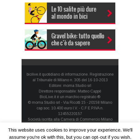
bicilive.it quotidiano di informazione. Registrazione
al Tribunale di Milano n. 305 del 16-10-2013
Editore: moma Studio srl
Direttore responsabile: Matteo Cappè
BiciLive.it è un marchio registrato ®
© moma Studio srl - Via Ricotti 15 - 20158 Milano
cap.soc. 10.400 euro I.V. - C.F E P.IVA n.
12455220157
Società iscritta alla Camera di Commercio Milano
Monza Brianza Lodi - REA: MI-1660257 - società con
This website uses cookies to improve your experience. We'll
socio unico
Privacy Policy
-
Cookie Policy
assume you're ok with this, but you can opt-out if you wish.