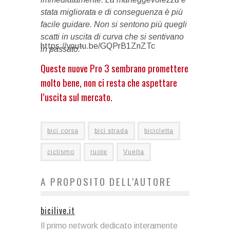
stata migliorata e di conseguenza è più
facile guidare. Non si sentono più quegli
scatti in uscita di curva che si sentivano
https://youtu.be/GQPrB1ZnZTc
in passato.”
Queste nuove Pro 3 sembrano promettere
molto bene, non ci resta che aspettare
l’uscita sul mercato.
bici corsa
bici strada
bicicletta
ciclismo
ruote
Vuelta
A PROPOSITO DELL'AUTORE
bicilive.it
Il primo network dedicato interamente