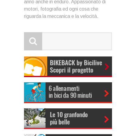
anno anche in enduro. Appassionato di
motori, fotografia ed ogni cosa che
riguarda la meccanica e la velocità.