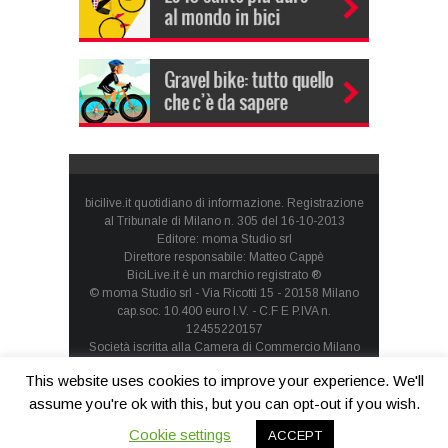
bicilive.it quotidiano di informazione. Registrazione
al Tribunale di Milano n. 305 del 16-10-2013
Editore: moma Studio srl
Direttore responsabile: Matteo Cappè
BiciLive.it è un marchio registrato ®
© moma Studio srl - Via Ricotti 15 - 20158 Milano
cap.soc. 10.400 euro I.V. - C.F E P.IVA n.
12455220157
Società iscritta alla Camera di Commercio Milano
Monza Brianza Lodi - REA: MI-1660257 - società con
This website uses cookies to improve your experience. We'll
socio unico
Privacy Policy
-
Cookie Policy
assume you're ok with this, but you can opt-out if you wish.
Cookie settings
ACCEPT
Contatti