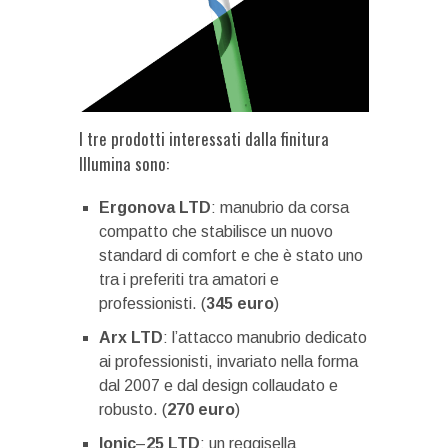
I tre prodotti interessati dalla finitura
Illumina sono:
Ergonova
LTD
: manubrio da corsa
compatto che stabilisce un nuovo
standard di comfort e che è stato uno
tra i preferiti tra amatori e
professionisti. (
345
euro
)
Arx
LTD
: l’attacco manubrio dedicato
ai professionisti, invariato nella forma
dal 2007 e dal design collaudato e
robusto. (
270
euro
)
Ionic
–
25
LTD
: un reggisella