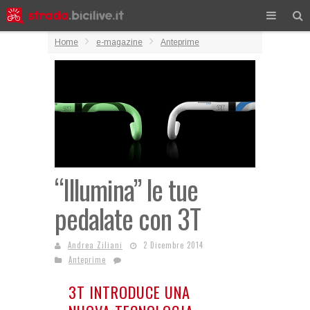
Home
e-magazine
Anteprime
“Illumina” le tue
pedalate con 3T
Andrea Ziliani
2 Dicembre 2014
Anteprime
3T INTRODUCE UNA