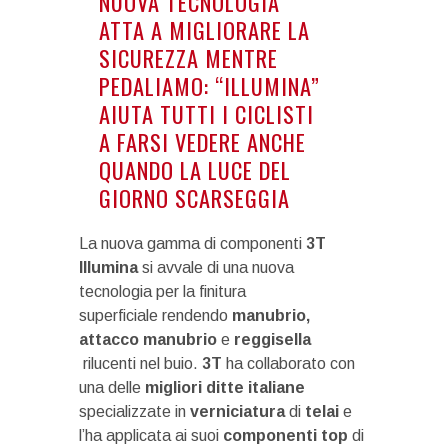
NUOVA TECNOLOGIA
ATTA A MIGLIORARE LA
SICUREZZA MENTRE
PEDALIAMO: “ILLUMINA”
AIUTA TUTTI I CICLISTI
A FARSI VEDERE ANCHE
QUANDO LA LUCE DEL
GIORNO SCARSEGGIA
La nuova gamma di componenti
3T
Illumina
si avvale di una nuova
tecnologia per la finitura
superficiale rendendo
manubrio,
attacco manubrio
e
reggisella
rilucenti nel buio.
3T
ha collaborato con
una delle
migliori
ditte
italiane
specializzate in
verniciatura
di
telai
e
l’ha applicata ai suoi
componenti
top
di