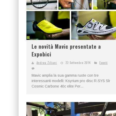
Le novità Mavic presentate a
Expobici
Andrea Ziliani
22 Settembre 2014
Eventi
Mavic amplia la sua gamma ruote con tre
interessanti modelli: Ksyrium pro disc R-SYS Slr
Cosmic Carbone 40c elite Per...