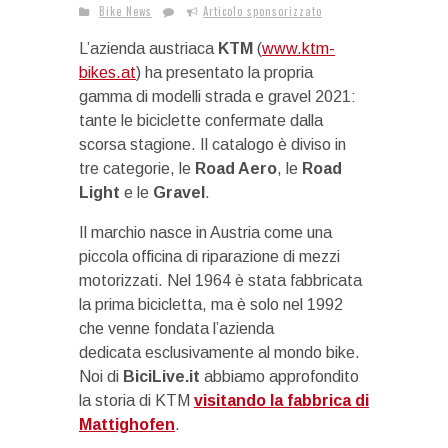
Bike News
Articolo sponsorizzato
L’azienda austriaca
KTM
(
www.ktm-
bikes.at
) ha presentato la propria
gamma di modelli strada e gravel 2021:
tante le biciclette confermate dalla
scorsa stagione. Il catalogo è diviso in
tre categorie, le
Road Aero
, le
Road
Light
e le
Gravel
.
Il marchio nasce in Austria come una
piccola officina di riparazione di mezzi
motorizzati. Nel 1964 è stata fabbricata
la prima bicicletta, ma è solo nel 1992
che venne fondata l’azienda
dedicata esclusivamente al mondo bike.
Noi di
BiciLive.it
abbiamo approfondito
la storia di KTM
visitando la fabbrica di
Mattighofen
.