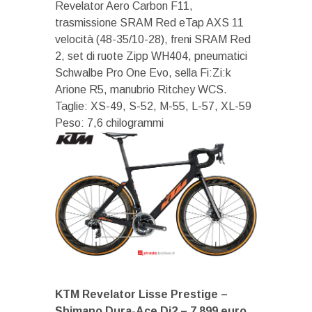
Revelator Aero Carbon F11,
trasmissione SRAM Red eTap AXS 11
velocità (48-35/10-28), freni SRAM Red
2, set di ruote Zipp WH404, pneumatici
Schwalbe Pro One Evo, sella Fi:Zi:k
Arione R5, manubrio Ritchey WCS.
Taglie: XS-49, S-52, M-55, L-57, XL-59
Peso: 7,6 chilogrammi
KTM Revelator Lisse Prestige –
Shimano Dura-Ace Di2 – 7.899 euro