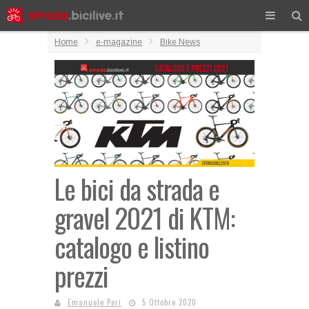
Home
e-magazine
Bike News
Le bici da strada e
gravel 2021 di KTM:
catalogo e listino
prezzi
Emanuele Peri
5 Ottobre 2020