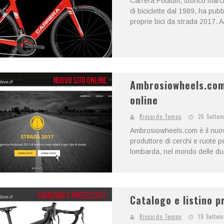
Carrera Podium, storico march
di biciclette dal 1989, ha pubbl
proprie bici da strada 2017. 
Ambrosiowheels.com,
online
Riccardo Tempo
26 Sette
Ambrosiowheels.com è il nuovo
produttore di cerchi e ruote p
lombarda, nel mondo delle due
Catalogo e listino p
Riccardo Tempo
19 Settem