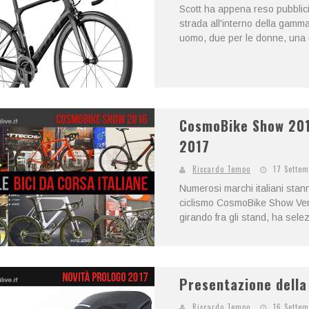
Scott ha appena reso pubblici i
strada all'interno della gamma
uomo, due per le donne, una d
CosmoBike Show 2016
2017
Riccardo Tempo
17 Settem
Numerosi marchi italiani stan
ciclismo CosmoBike Show Veron
girando fra gli stand, ha selez
Presentazione della
Riccardo Tempo
16 Settem