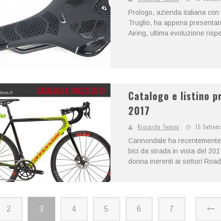
Prologo, azienda italiana co
Truglio, ha appena presentat
Airing, ultima evoluzione risp
Catalogo e listino p
2017
Riccardo Tempo
15 Settem
Cannondale ha recentemente pu
bici da strada in vista del 20
donna inerenti ai settori Road
2
3
4
5
6
7