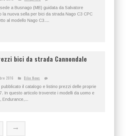
n sede a Busnago (MB) guidata da Salvatore
o la nuova sella per bici da strada Nago C3 CPC
etto al modello Nago C3....
rezzi bici da strada Cannondale
bre 2016
Bike News
bblicato il catalogo e listino prezzi delle proprie
17. In questo articolo troverete i modelli da uomo e
, Endurance,...