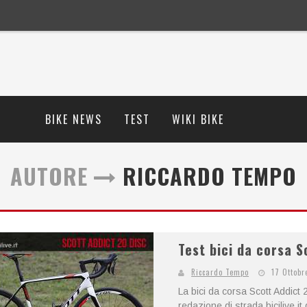
BIKE NEWS
TEST
WIKI BIKE
AUTORE
RICCARDO TEMPO
Test bici da corsa S
Riccardo Tempo
17 Ottobr
La bici da corsa Scott Addict 2
redazione di strada.bicilive.i