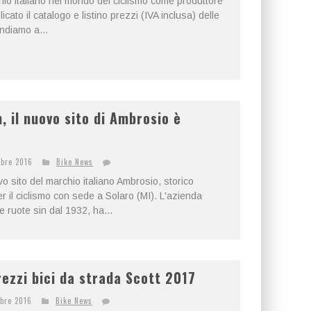
io italiano nel mondo del ciclismo come produttore
icato il catalogo e listino prezzi (IVA inclusa) delle
Andiamo a...
 il nuovo sito di Ambrosio è
mbre 2016
Bike News
 sito del marchio italiano Ambrosio, storico
er il ciclismo con sede a Solaro (MI). L'azienda
 ruote sin dal 1932, ha...
rezzi bici da strada Scott 2017
bre 2016
Bike News