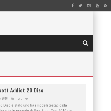
cott Addict 20 Disc
e 2016
Test
0 Disc è stato uno fra i modelli testati dalla
t durante le giornate di Bike Shop Test 2016 nei