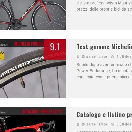
ciclista professionista Maurizi
prezzi delle proprie bici da str
9.1
Test gomme Micheli
Riccardo Tempo
4 Ottobre
Subito dopo aver terminato i 
Power Endurance, ho montato 
concepite come pneumatici ant
Catalogo e listino p
Riccardo Tempo
3 Ottobre