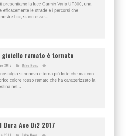
ve.it presentiamo la luce Garmin Varia UT800, una
e efficacemente le strade e i percorsi che
 nostre bici, siano esse...
l gioiello ramato è tornato
io 2017
Bike News
la nostalgia si rinnova e torna più forte che mai con
rico colore rosso ramato che ha caratterizzato la
stina nel...
 Dura Ace Di2 2017
io 2017
Bike News