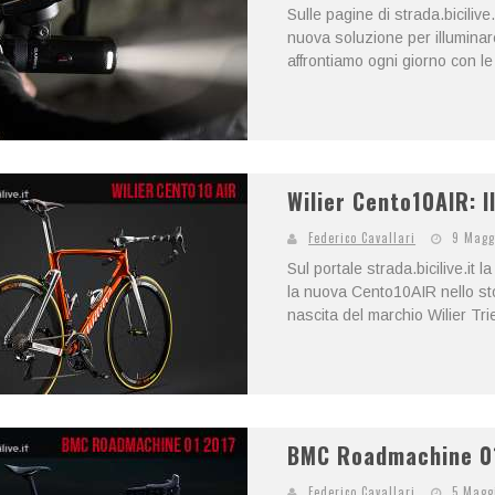
Sulle pagine di strada.bicili
nuova soluzione per illuminar
affrontiamo ogni giorno con le
Wilier Cento10AIR: I
Federico Cavallari
9 Magg
Sul portale strada.bicilive.it 
la nuova Cento10AIR nello sto
nascita del marchio Wilier Trie
BMC Roadmachine 01
Federico Cavallari
5 Magg