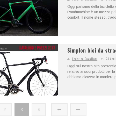
Oggi parliamo della biciclet
Roadmachine è un mezzo poli
comfort. Il nome stesso, tradott
Simplon bici da stra
Federico Cavallari
23 Apri
Oggi sul nostro sito presentia
relativo ai suoi prodotti per l
abbiamo dicusso in maniera pi
2
3
4