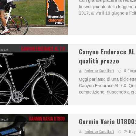
Con grande piacere la redazio
lo svolgimento della leggenda
2017, al via il 18 giugno a Felt
Canyon Endurace AL 
qualità prezzo
Federico Cavallari
6 Giug
Oggi parliamo di una biciclett
Canyon Endurace AL 7.0. Ques
competizione, riuscendo a cre
Garmin Varia UT800:
Federico Cavallari
24 Mag