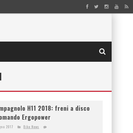
I
pagnolo H11 2018: freni a disco
 comando Ergopower
gno 2017
Bike News