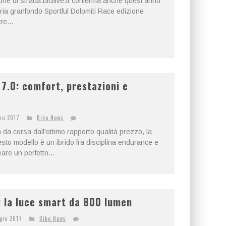
ne di strada.bicilive.it conferma anche quest'anno
ria granfondo Sportful Dolomiti Race edizione
re...
7.0: comfort, prestazioni e
no 2017
Bike News
a da corsa dall'ottimo rapporto qualità prezzo, la
to modello è un ibrido fra disciplina endurance e
are un perfetto...
 la luce smart da 800 lumen
gio 2017
Bike News