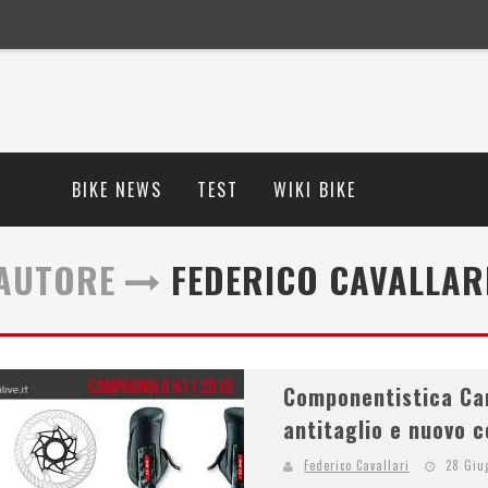
BIKE NEWS
TEST
WIKI BIKE
AUTORE
FEDERICO CAVALLAR
Componentistica Cam
antitaglio e nuovo
Federico Cavallari
28 Giu